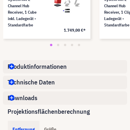
Channel Hub
Channel Hub
Receiver, 1 Cube
Receiver, 1 Clip
inkl. Ladegerät -
Ladegerät -
Standardfarbe
Standardfarbe
1.749,00 €*
Produktinformationen
Technische Daten
Downloads
Projektionsflächenberechnung
Entfernung
Größe