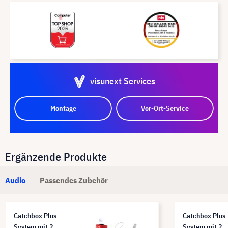
visunext Services
Montage
Vor-Ort-Service
Ergänzende Produkte
Audio
Passendes Zubehör
Catchbox Plus
Catchbox Plus
System mit 2
System mit 2