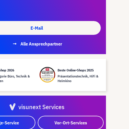
E-Mail
Alle Ansprechpartner
Shop 2026
Beste Online-Shops 2025
gorie Büro, Technik &
Präsentationstechnik, HiFi &
en
Heimkino
visunext Services
e-Service
Vor-Ort-Services