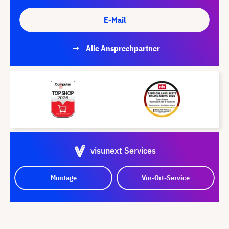
E-Mail
Alle Ansprechpartner
visunext Services
Montage
Vor-Ort-Service