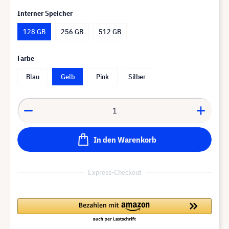
Interner Speicher
128 GB
256 GB
512 GB
Farbe
Blau
Gelb
Pink
Silber
In den Warenkorb
Express-Checkout