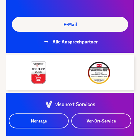
E-Mail
Alle Ansprechpartner
visunext Services
Montage
Vor-Ort-Service