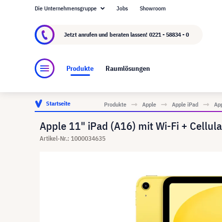
Die Unternehmensgruppe
Jobs
Showroom
Über visunext.de
Die visunext Group
Herste
Jetzt anrufen und beraten lassen!
0221 - 58834 - 0
Produkte
Raumlösungen
Startseite
Produkte
Apple
Apple iPad
App
Apple 11" iPad (A16) mit Wi-Fi + Cellul
Artikel-Nr.: 1000034635