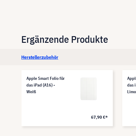
Ergänzende Produkte
Herstellerzubehör
Apple Smart Folio für
Appl
das iPad (A16) -
das 
Weiß
Limo
8 €*
67,90 €*