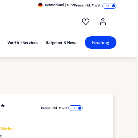
Deutschland | €
Preise inkl. MwSt.
nd Pressekit
Kunst bei visunext
Vor-Ort-Services
Ratgeber & News
Beratung
€*
Preise inkl. MwSt.
.
6 Wochen
€