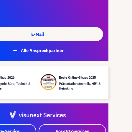
E-Mail
Alle Ansprechpartner
Shop 2026
Beste Online-Shops 2025
gorie Büro, Technik &
Präsentationstechnik, HiFi &
en
Heimkino
visunext Services
e-Service
Vor-Ort-Services