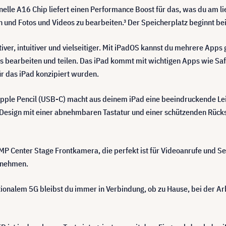
elle A16 Chip liefert einen Performance Boost für das, was du am li
n und Fotos und Videos zu bearbeiten.³ Der Speicherplatz beginnt be
er, intuitiver und vielseitiger. Mit iPadOS kannst du mehrere Apps 
tos bearbeiten und teilen. Das iPad kommt mit wichtigen Apps wie Sa
für das iPad konzipiert wurden.
pple Pencil (USB-C) macht aus deinem iPad eine beeindruckende Lei
s Design mit einer abnehmbaren Tastatur und einer schützenden Rück
MP Center Stage Frontkamera, die perfekt ist für Videoanrufe und S
unehmen.
onalem 5G bleibst du immer in Verbindung, ob zu Hause, bei der Arb