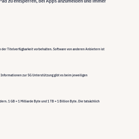
s iPad zu entsperren, bei Apps anzumelden und immer
n der Titelverfügbarkeit vorbehalten. Software von anderen Anbietern ist
e Informationen zur 5G Unterstützung
gibt es beim jeweiligen
rn. 1 GB = 1 Milliarde Byte und 1 TB = 1 Billion Byte. Die tatsächlich