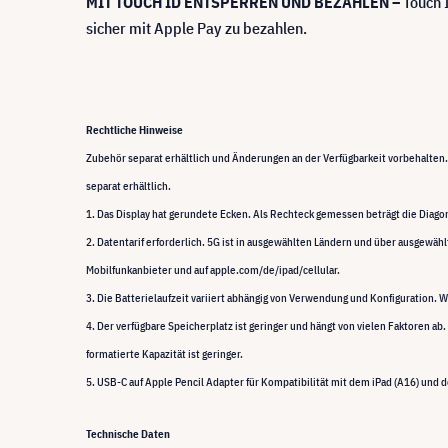
MIT TOUCH ID ENTSPERREN UND BEZAHLEN –
Touch I
sicher mit Apple Pay zu bezahlen.
Rechtliche Hinweise
Zubehör separat erhältlich und Änderungen an der Verfügbarkeit vorbehalten. 
separat erhältlich.
1. Das Display hat gerundete Ecken. Als Rechteck gemessen beträgt die Diagona
2. Datentarif erforderlich. 5G ist in ausgewählten Ländern und über ausgewähl
Mobilfunkanbieter und auf apple.com/de/ipad/cellular.
3. Die Batterielaufzeit variiert abhängig von Verwendung und Konfiguration. 
4. Der verfügbare Speicherplatz ist geringer und hängt von vielen Faktoren ab.
formatierte Kapazität ist geringer.
5. USB-C auf Apple Pencil Adapter für Kompatibilität mit dem iPad (A16) und 
Technische Daten