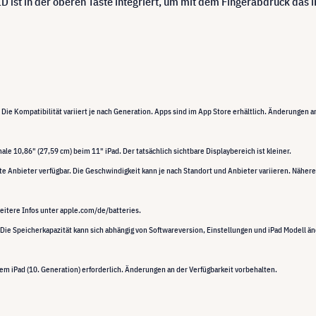
D ist in der oberen Taste integriert, um mit dem Fingerabdruck da
Die Kompatibilität variiert je nach Generation. Apps sind im App Store erhältlich. Änderungen a
le 10,86" (27,59 cm) beim 11" iPad. Der tatsächlich sichtbare Displaybereich ist kleiner.
te Anbieter verfügbar. Die
Geschwindigkeit kann je nach Standort und Anbieter variieren. Näher
Weitere Infos unter apple.com/de/batteries.
 Die Speicherkapazität kann sich abhängig von Softwareversion, Einstellungen und iPad Modell ände
dem iPad (10. Generation) erforderlich. Änderungen an der Verfügbarkeit vorbehalten.