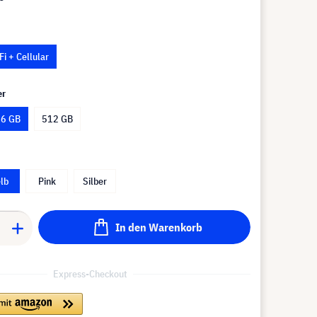
Fi + Cellular
er
6 GB
512 GB
lb
Pink
Silber
In den Warenkorb
Express-Checkout