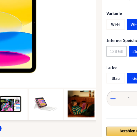
Variante
Wi-Fi
Wi-
Interner Speich
128 GB
25
Farbe
Blau
Ge