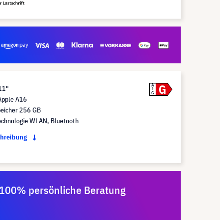
G
A
11"
G
Apple A16
peicher 256 GB
echnologie WLAN, Bluetooth
chreibung
100% persönliche Beratung