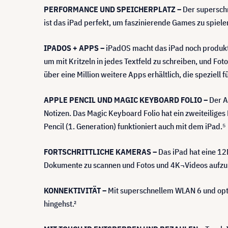
PERFORMANCE UND SPEICHERPLATZ –
Der superschn
ist das iPad perfekt, um faszinierende Games zu spiele
IPADOS + APPS –
iPadOS macht das iPad noch produktiv
um mit Kritzeln in jedes Textfeld zu schreiben, und Fo
über eine Million weitere Apps erhältlich, die speziell 
APPLE PENCIL UND MAGIC KEYBOARD FOLIO –
Der A
Notizen. Das Magic Keyboard Folio hat ein zweiteilige
Pencil (1. Generation) funktioniert auch mit dem iPad.⁵
FORTSCHRITTLICHE KAMERAS –
Das iPad hat eine 12
Dokumente zu scannen und Fotos und 4K¬Videos aufz
KONNEKTIVITÄT –
Mit superschnellem WLAN 6 und opti
hingehst.²