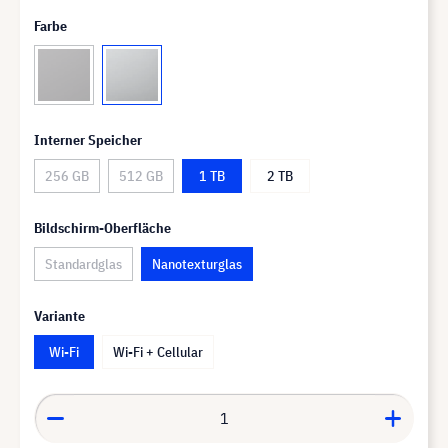
Farbe
Interner Speicher
256 GB
512 GB
1 TB
2 TB
Bildschirm-Oberfläche
Standardglas
Nanotexturglas
Variante
Wi-Fi
Wi-Fi + Cellular