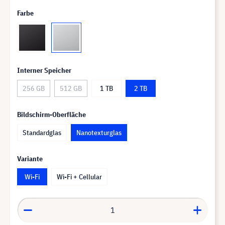
Farbe
Interner Speicher
256 GB
512 GB
1 TB
2 TB
Bildschirm-Oberfläche
Standardglas
Nanotexturglas
Variante
Wi-Fi
Wi-Fi + Cellular