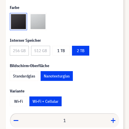
Farbe
Interner Speicher
256 GB
512 GB
1 TB
2 TB
Bildschirm-Oberfläche
Standardglas
Nanotexturglas
Variante
Wi-Fi
Wi-Fi + Cellular