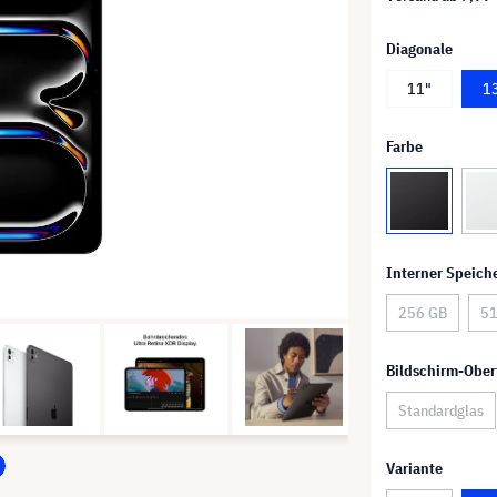
Diagonale
11"
1
Farbe
Interner Speich
256 GB
51
Bildschirm-Ober
Standardglas
Variante