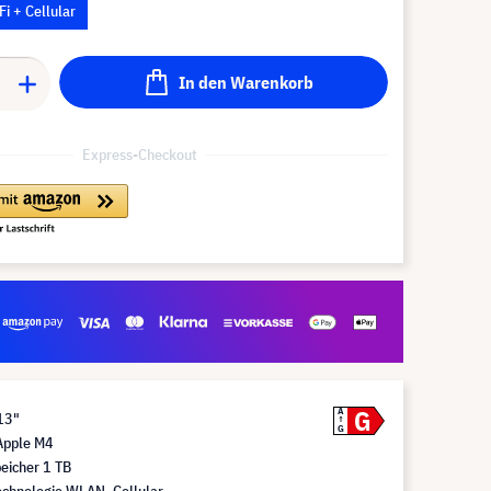
Fi + Cellular
In den Warenkorb
Express-Checkout
G
A
13"
G
Apple M4
eicher 1 TB