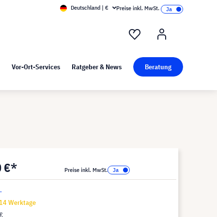
Deutschland | €
Preise inkl. MwSt.
nd Pressekit
Kunst bei visunext
Vor-Ort-Services
Ratgeber & News
Beratung
0 €*
Preise inkl. MwSt.
.
-14 Werktage
€