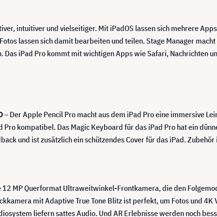
er, intuitiver und vielseitiger. Mit iPadOS lassen sich mehrere App
d Fotos lassen sich damit bearbeiten und teilen. Stage Manager mac
h. Das iPad Pro kommt mit wichtigen Apps wie Safari, Nachrichten u
O
– Der Apple Pencil Pro macht aus dem iPad Pro eine immersive Lei
d Pro kompatibel. Das Magic Keyboard für das iPad Pro hat ein dünnes
ack und ist zusätzlich ein schützendes Cover für das iPad. Zubehör is
ne 12 MP Querformat Ultraweitwinkel-Frontkamera, die den Folgemo
kkamera mit Adaptive True Tone Blitz ist perfekt, um Fotos und 4K
diosystem liefern sattes Audio. Und AR Erlebnisse werden noch bess