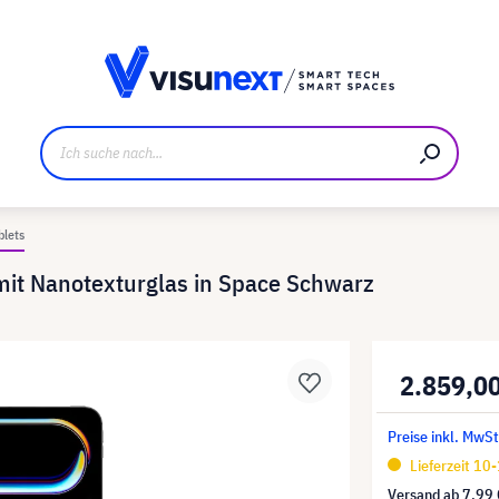
ller
Referenzkunden
Jobs und Karriere
Downloads u
blets
 mit Nanotexturglas in Space Schwarz
2.859,0
Preise inkl. MwSt
Lieferzeit 10
Versand ab
7,99 