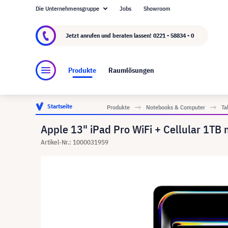
Die Unternehmensgruppe
Jobs
Showroom
Über visunext.de
Die visunext Group
Herste
Jetzt anrufen und beraten lassen!
0221 - 58834 - 0
Produkte
Raumlösungen
Startseite
Produkte
Notebooks & Computer
Ta
Apple 13" iPad Pro WiFi + Cellular 1TB
Artikel-Nr.: 1000031959