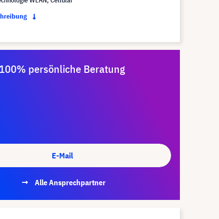
echnologie WLAN, Cellular
chreibung
100% persönliche Beratung
E-Mail
Alle Ansprechpartner