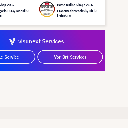
Shop 2026
Beste Online-Shops 2025
gorie Büro, Technik &
Präsentationstechnik, HiFi &
en
Heimkino
visunext Services
e-Service
Vor-Ort-Services