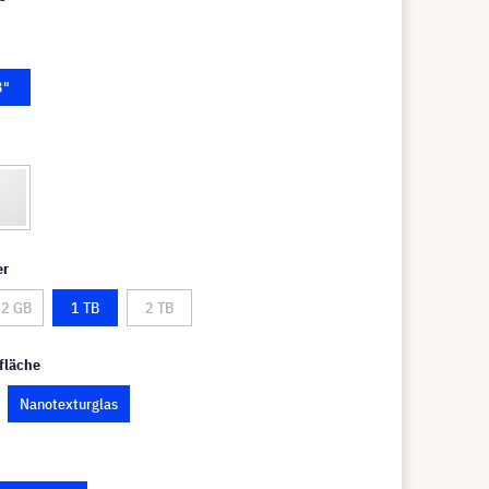
3"
er
2 GB
1 TB
2 TB
fläche
Nanotexturglas