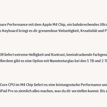
assbare Performance mit dem Apple M4 Chip, ein bahnbrechendes Ult
yboard bringt es dir grenzenlose Vielseitigkeit, Kreativität und Pr
DR liefert extreme Helligkeit und Kontrast, beeindruckende Farbgena
erdem gibt es eine Option mit Nanotexturglas bei den 1 TB und 2 T
-Core CPU im M4 Chip liefert es eine leistungsstarke Performance un
iPad Pro so ziemlich alles machen, was du dir vorstellen kannst. Bis