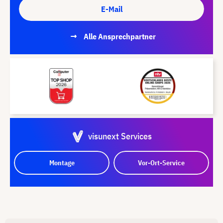
E-Mail
Alle Ansprechpartner
visunext Services
Montage
Vor-Ort-Service