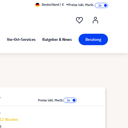
Deutschland | €
Preise inkl. MwSt.
nd Pressekit
Kunst bei visunext
Vor-Ort-Services
Ratgeber & News
Beratung
*
Preise inkl. MwSt.
.
-12 Wochen
€