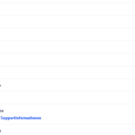
e
ce
d Supportinformationen
0