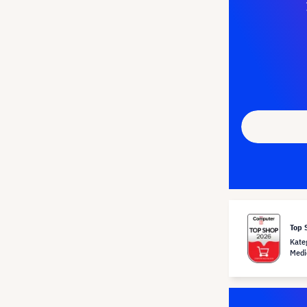
Top 
Kate
Medi