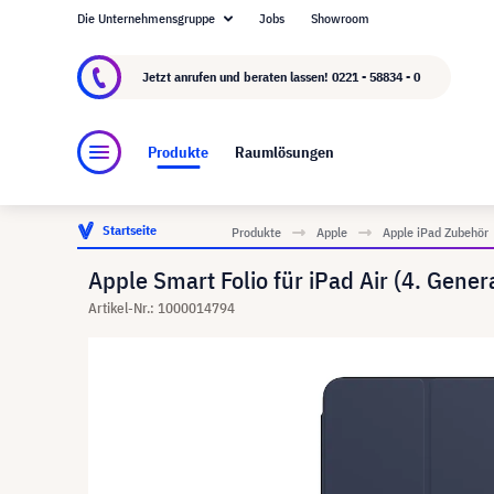
Die Unternehmensgruppe
Jobs
Showroom
Über visunext.de
Die visunext Group
Herste
Jetzt anrufen und beraten lassen!
0221 - 58834 - 0
Produkte
Raumlösungen
Startseite
Produkte
Apple
Apple iPad Zubehör
Apple Smart Folio für iPad Air (4. Gene
Artikel-Nr.: 1000014794