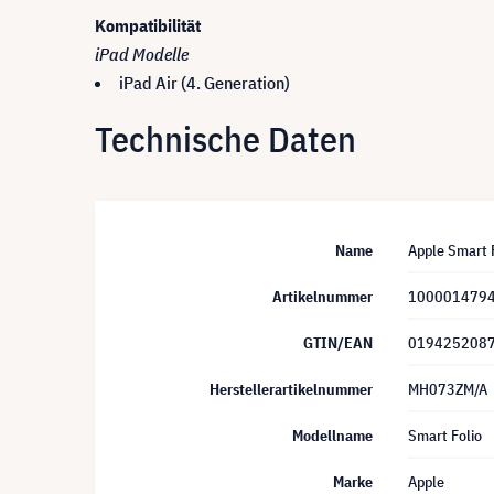
Kompatibilität
iPad Modelle
iPad Air (4. Generation)
Technische Daten
Name
Apple Smart F
Artikelnummer
100001479
GTIN/EAN
019425208
Herstellerartikelnummer
MH073ZM/A
Modellname
Smart Folio
Marke
Apple