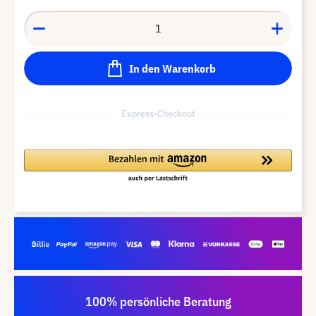
In den Warenkorb
Express-Checkout
100% persönliche Beratung