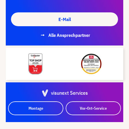
E-Mail
Alle Ansprechpartner
visunext Services
Montage
Vor-Ort-Service