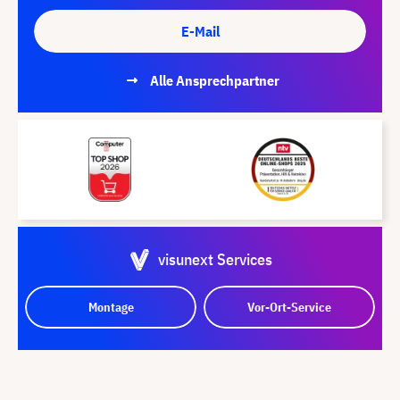
E-Mail
Alle Ansprechpartner
visunext Services
Montage
Vor-Ort-Service