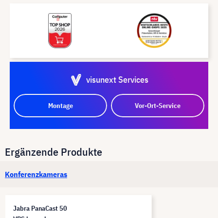
visunext Services
Montage
Vor-Ort-Service
Ergänzende Produkte
Konferenzkameras
Jabra PanaCast 50