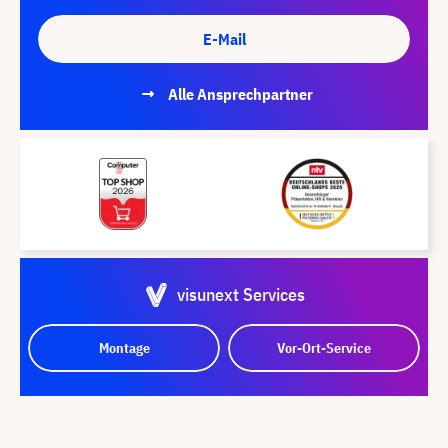
E-Mail
Alle Ansprechpartner
visunext Services
Montage
Vor-Ort-Service