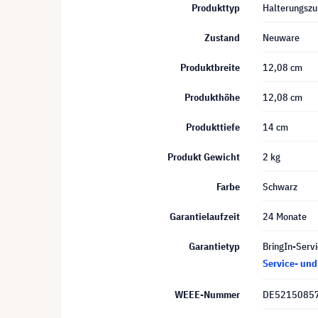
Produkttyp
Halterungszu
Zustand
Neuware
Produktbreite
12,08 cm
Produkthöhe
12,08 cm
Produkttiefe
14 cm
Produkt Gewicht
2 kg
Farbe
Schwarz
Garantielaufzeit
24 Monate
Garantietyp
BringIn-Servi
Service- un
WEEE-Nummer
DE5215085