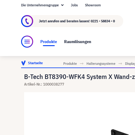
Die Unternehmensgruppe
Jobs
Showroom
Über visunext.de
Die visunext Group
Herste
Jetzt anrufen und beraten lassen!
0221 - 58834 - 0
Produkte
Raumlösungen
Startseite
Produkte
Halterungssysteme
Displa
B-Tech BT8390-WFK4 System X Wand-z
Artikel-Nr.: 1000038277