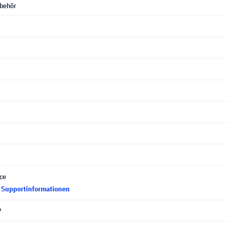
behör
ce
d Supportinformationen
7