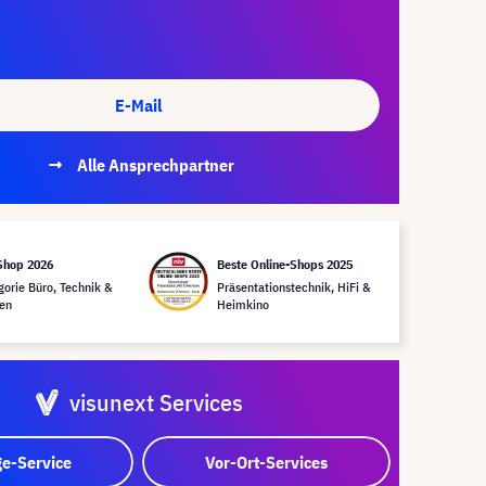
E-Mail
Alle Ansprechpartner
Shop 2026
Beste Online-Shops 2025
gorie Büro, Technik &
Präsentationstechnik, HiFi &
en
Heimkino
visunext Services
e-Service
Vor-Ort-Services