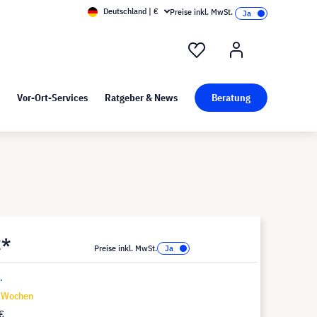
Deutschland | €
Preise inkl. MwSt.
nd Pressekit
Kunst bei visunext
Vor-Ort-Services
Ratgeber & News
Beratung
€*
Preise inkl. MwSt.
.
9 Wochen
€