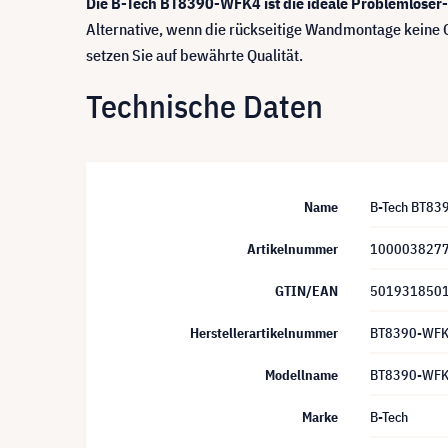
Die B-Tech BT8390-WFK4 ist die ideale Problemlöser
Alternative, wenn die rückseitige Wandmontage keine O
setzen Sie auf bewährte Qualität.
Technische Daten
Name
B-Tech BT83
Artikelnummer
100003827
GTIN/EAN
501931850
Herstellerartikelnummer
BT8390-WF
Modellname
BT8390-WF
Marke
B-Tech