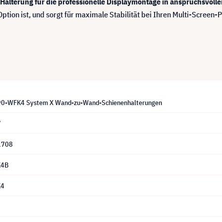
-Halterung für die professionelle Displaymontage in anspruchsvol
ption ist, und sorgt für maximale Stabilität bei Ihren Multi-Screen
90-WFK4 System X Wand-zu-Wand-Schienenhalterungen
7
1708
K4B
K4