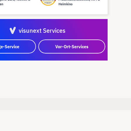
en
Heimkino
visunext Services
e-Service
Vor-Ort-Services