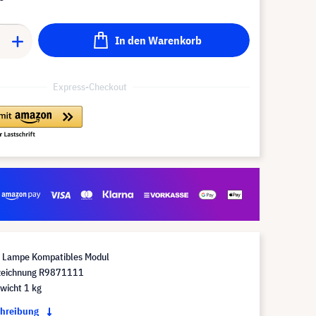
In den Warenkorb
Express-Checkout
Lampe Kompatibles Modul
eichnung R9871111
wicht 1 kg
chreibung