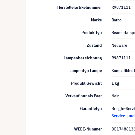
Herstellerartikelnummer
R9871111
Marke
Barco
Produkttyp
Beamerlamp
Zustand
Neuware
Lampenbezeichnung
R9871111
Lampentyp Lampe
Kompatibles 
Produkt Gewicht
1 kg
Verkauf nur als Paar
Nein
Garantietyp
BringIn-Servi
Service- un
WEEE-Nummer
DE1748813