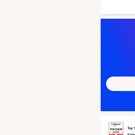
Top 
Kate