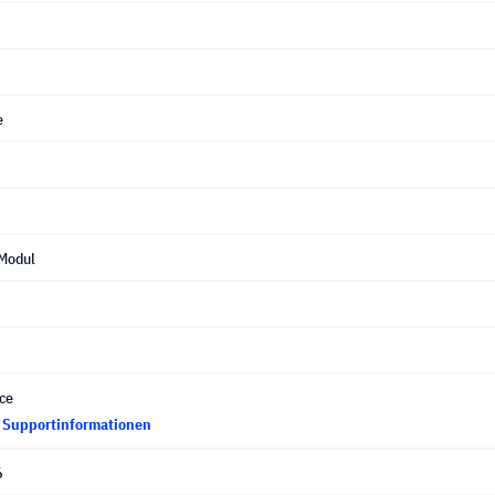
e
Modul
ce
d Supportinformationen
6