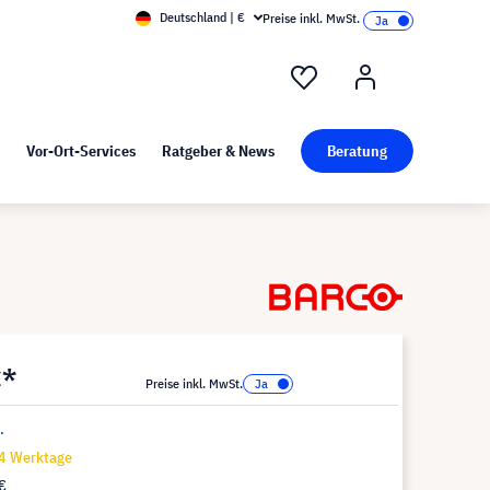
Deutschland | €
Preise inkl. MwSt.
nd Pressekit
Kunst bei visunext
Vor-Ort-Services
Ratgeber & News
Beratung
€*
Preise inkl. MwSt.
.
14 Werktage
€