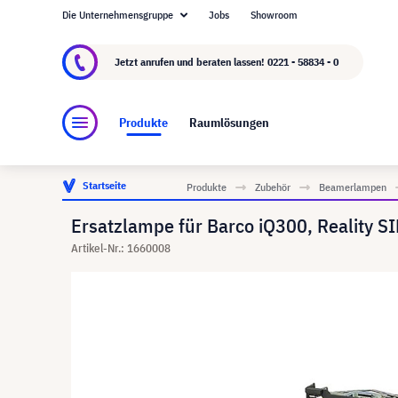
Die Unternehmensgruppe
Jobs
Showroom
Über visunext.de
Die visunext Group
Herste
Jetzt anrufen und beraten lassen!
0221 - 58834 - 0
Produkte
Raumlösungen
Startseite
Produkte
Zubehör
Beamerlampen
Ersatzlampe für Barco iQ300, Reality S
Artikel-Nr.: 1660008