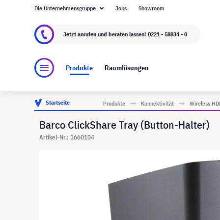
Die Unternehmensgruppe
Jobs
Showroom
Über visunext.de
Die visunext Group
Herste
Jetzt anrufen und beraten lassen!
0221 - 58834 - 0
Produkte
Raumlösungen
Startseite
Produkte
Konnektivität
Wireless HD
Barco ClickShare Tray (Button-Halter)
Artikel-Nr.: 1660104