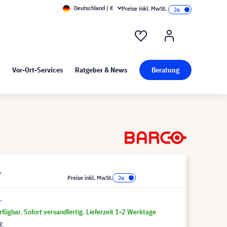
Deutschland | €
Preise inkl. MwSt.
nd Pressekit
Kunst bei visunext
Vor-Ort-Services
Ratgeber & News
Beratung
*
Preise inkl. MwSt.
.
fügbar. Sofort versandfertig. Lieferzeit 1-2 Werktage
€