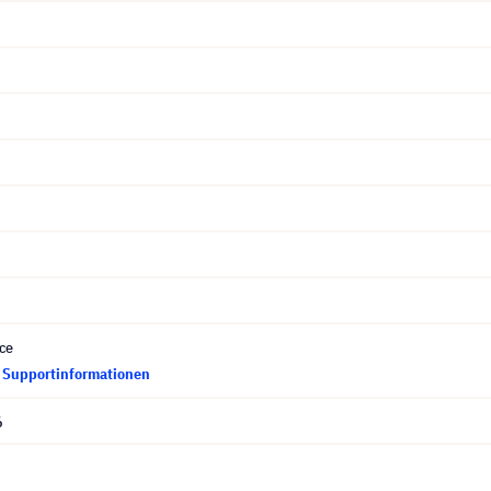
ce
d Supportinformationen
6