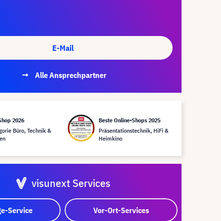
E-Mail
Alle Ansprechpartner
Shop 2026
Beste Online-Shops 2025
gorie Büro, Technik &
Präsentationstechnik, HiFi &
en
Heimkino
visunext Services
e-Service
Vor-Ort-Services