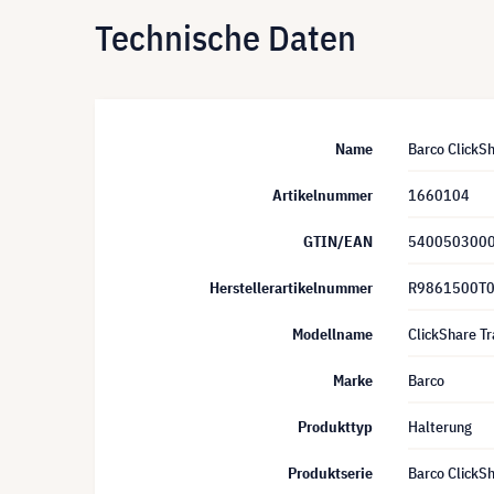
Technische Daten
Name
Barco ClickSh
Artikelnummer
1660104
GTIN/EAN
540050300
Herstellerartikelnummer
R9861500T
Modellname
ClickShare Tr
Marke
Barco
Produkttyp
Halterung
Produktserie
Barco ClickS