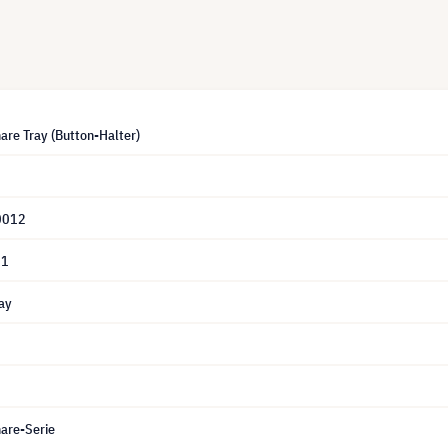
are Tray (Button-Halter)
0012
01
ay
hare-Serie