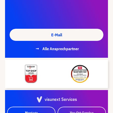
E-Mail
Alle Ansprechpartner
visunext Services
Montage
Vor-Ort-Service