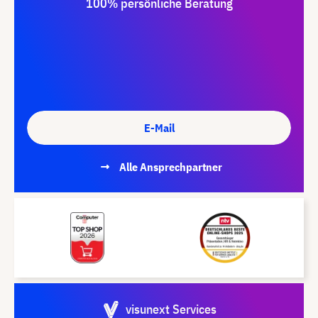
100% persönliche Beratung
E-Mail
Alle Ansprechpartner
visunext Services