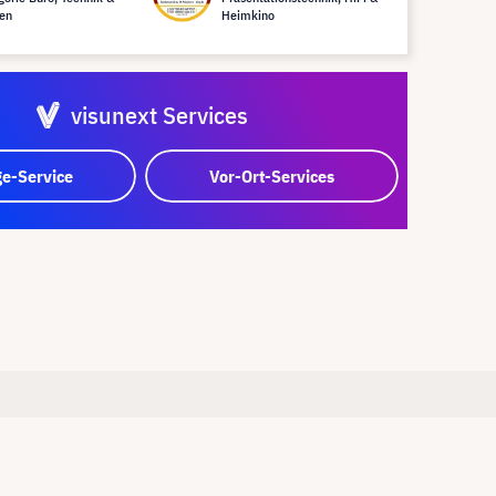
en
Heimkino
visunext Services
e-Service
Vor-Ort-Services