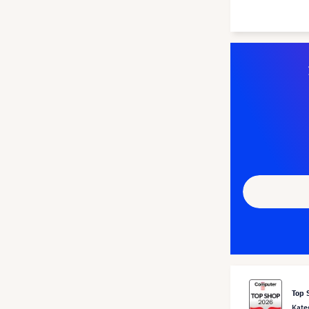
Top 
Kate