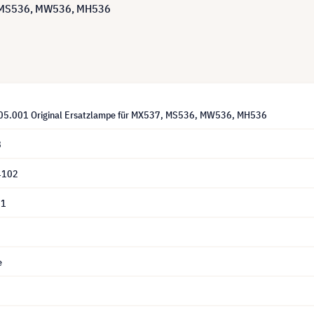
, MS536, MW536, MH536
05.001 Original Ersatzlampe für MX537, MS536, MW536, MH536
8
4102
01
e