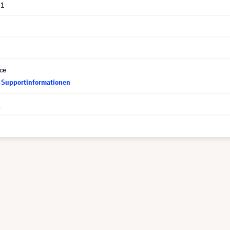
01
ce
d Supportinformationen
1