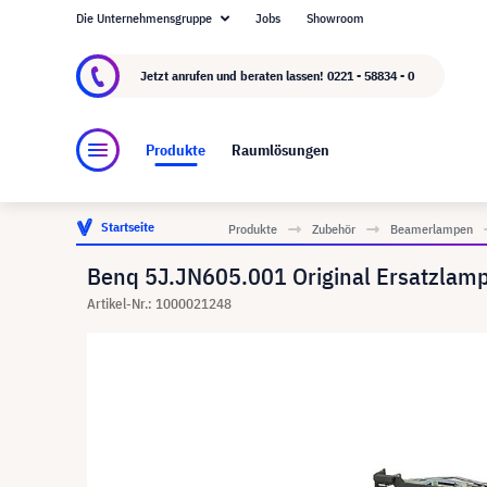
Die Unternehmensgruppe
Jobs
Showroom
Über visunext.de
Die visunext Group
Herste
Jetzt anrufen und beraten lassen!
0221 - 58834 - 0
Produkte
Raumlösungen
Startseite
Produkte
Zubehör
Beamerlampen
Benq 5J.JN605.001 Original Ersatzla
Artikel-Nr.: 1000021248