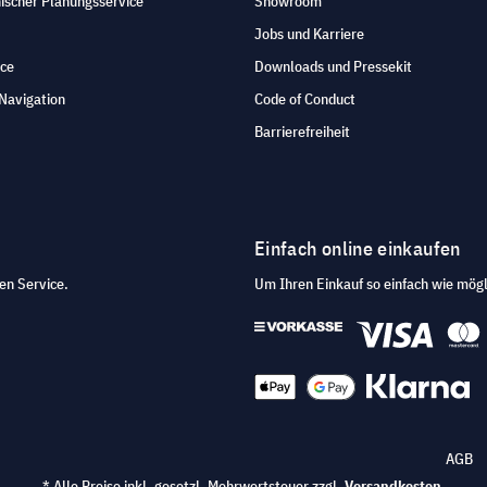
ischer Planungsservice
Showroom
Jobs und Karriere
ice
Downloads und Pressekit
Navigation
Code of Conduct
Barrierefreiheit
Einfach online einkaufen
en Service.
Um Ihren Einkauf so einfach wie mögl
AGB
* Alle Preise inkl. gesetzl. Mehrwertsteuer zzgl.
Versandkosten
.