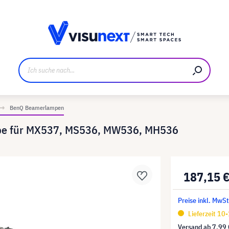
ller
Referenzkunden
Jobs und Karriere
Downloads u
BenQ Beamerlampen
mpe für MX537, MS536, MW536, MH536
187,15 
Preise inkl. MwSt
Lieferzeit 10
Versand ab
7,99 