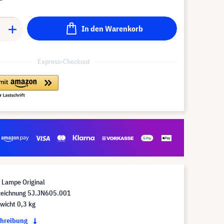
In den Warenkorb
Express-Checkout
Lampe Original
eichnung 5J.JN605.001
wicht 0,3 kg
chreibung