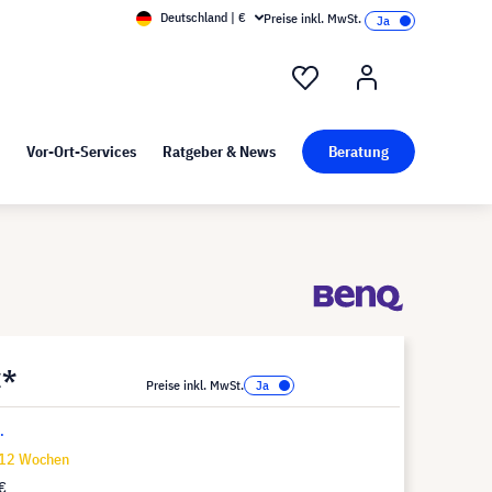
Deutschland | €
Preise inkl. MwSt.
nd Pressekit
Kunst bei visunext
Vor-Ort-Services
Ratgeber & News
Beratung
€*
Preise inkl. MwSt.
.
-12 Wochen
€