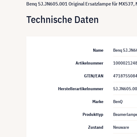
Benq 5J.JN605.001 Original Ersatzlampe für MX537
Technische Daten
Name
Benq 5J.JN6
Artikelnummer
100002124
GTIN/EAN
471875508
Herstellerartikelnummer
5J.JN605.0
Marke
BenQ
Produkttyp
Beamerlamp
Zustand
Neuware