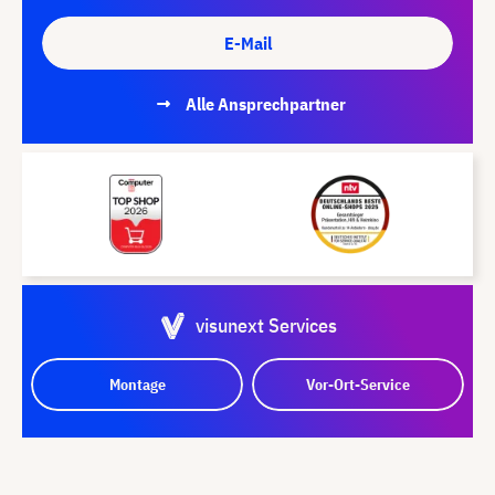
E-Mail
Alle Ansprechpartner
visunext Services
Montage
Vor-Ort-Service