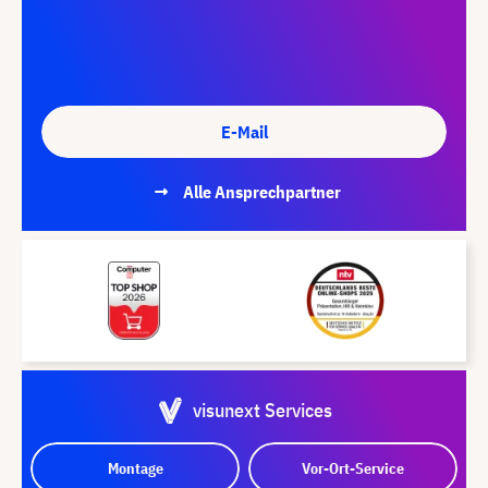
E-Mail
Alle Ansprechpartner
visunext Services
Montage
Vor-Ort-Service