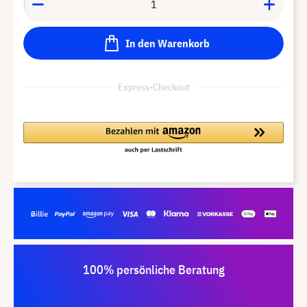
In den Warenkorb
Express-Checkout
100% persönliche Beratung