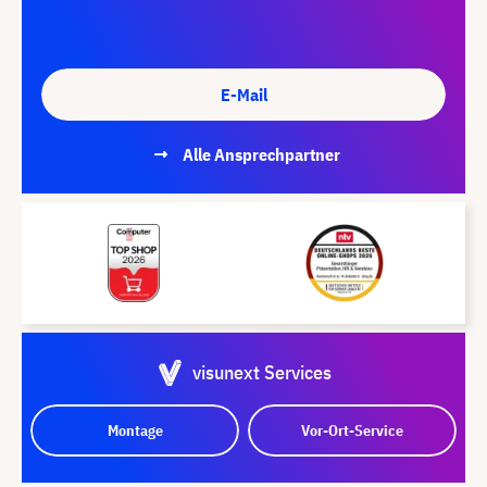
E-Mail
Alle Ansprechpartner
visunext Services
Montage
Vor-Ort-Service