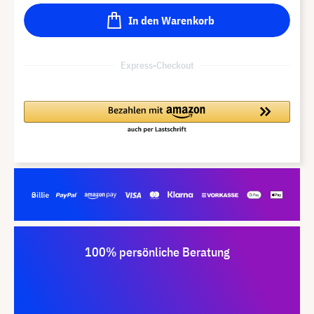
In den Warenkorb
Express-Checkout
100% persönliche Beratung