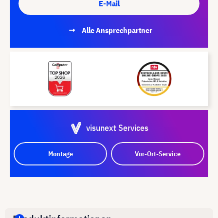
E-Mail
Alle Ansprechpartner
visunext Services
Montage
Vor-Ort-Service