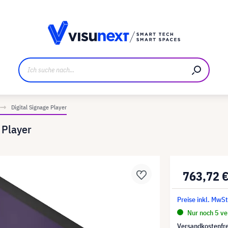
ller
Referenzkunden
Jobs und Karriere
Downloads u
Digital Signage Player
 Player
763,72 
Preise inkl. MwSt
Nur noch 5 ver
Versandkostenfre