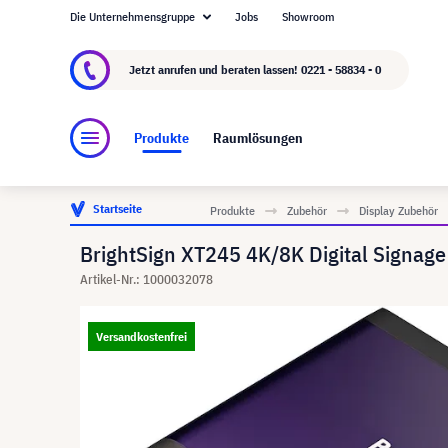
Die Unternehmensgruppe
Jobs
Showroom
Über visunext.de
Die visunext Group
Herste
Jetzt anrufen und beraten lassen!
0221 - 58834 - 0
Produkte
Raumlösungen
Startseite
Produkte
Zubehör
Display Zubehör
BrightSign XT245 4K/8K Digital Signage
Artikel-Nr.: 1000032078
Versandkostenfrei