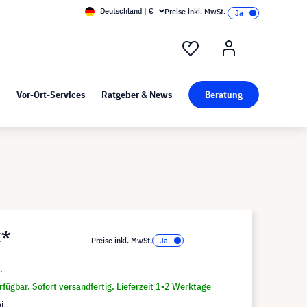
Deutschland | €
Preise inkl. MwSt.
nd Pressekit
Kunst bei visunext
Vor-Ort-Services
Ratgeber & News
Beratung
€*
Preise inkl. MwSt.
.
fügbar. Sofort versandfertig. Lieferzeit 1-2 Werktage
i