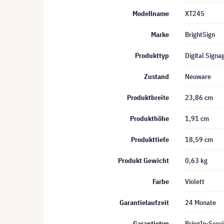
Modellname
XT245
Marke
BrightSign
Produkttyp
Digital Signa
Zustand
Neuware
Produktbreite
23,86 cm
Produkthöhe
1,91 cm
Produkttiefe
18,59 cm
Produkt Gewicht
0,63 kg
Farbe
Violett
Garantielaufzeit
24 Monate
Garantietyp
BringIn-Servi