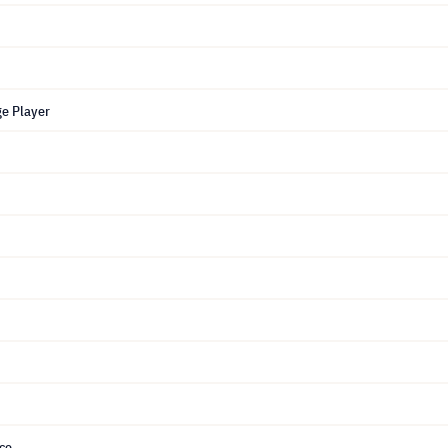
ge Player
ce