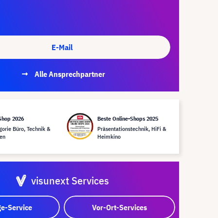
E-Mail
Alle Ansprechpartner
Shop 2026
Beste Online-Shops 2025
gorie Büro, Technik &
Präsentationstechnik, HiFi &
en
Heimkino
visunext Services
e-Service
Vor-Ort-Services