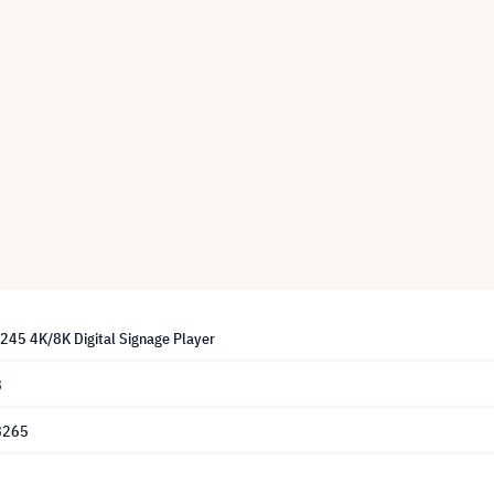
T245 4K/8K Digital Signage Player
8
8265