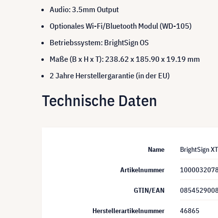
Audio: 3.5mm Output
Optionales Wi-Fi/Bluetooth Modul (WD-105)
Betriebssystem: BrightSign OS
Maße (B x H x T): 238.62 x 185.90 x 19.19 mm
2 Jahre Herstellergarantie (in der EU)
Technische Daten
Name
BrightSign X
Artikelnummer
100003207
GTIN/EAN
085452900
Herstellerartikelnummer
46865