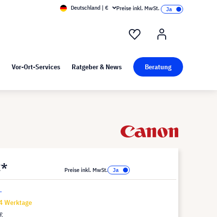
Deutschland | €
Preise inkl. MwSt.
nd Pressekit
Kunst bei visunext
Vor-Ort-Services
Ratgeber & News
Beratung
€*
Preise inkl. MwSt.
.
14 Werktage
€