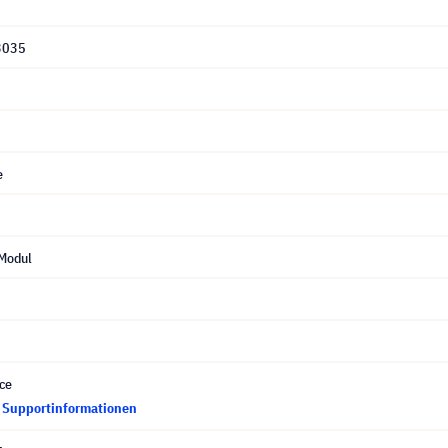
3035
e
Modul
ce
d Supportinformationen