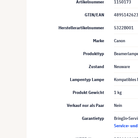
Artikelnummer
1150173
GTIN/EAN
489514262
Herstellerartikelnummer
5322B001
Marke
Canon
Produkttyp
Beamerlamp
Zustand
Neuware
Lampentyp Lampe
Kompatibles 
Produkt Gewicht
1 kg
Verkauf nur als Paar
Nein
Garantietyp
BringIn-Servi
Service- un