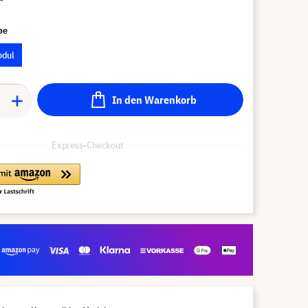
pe
odul
In den Warenkorb
Express-Checkout