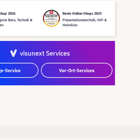
Shop 2026
Beste Online-Shops 2025
gorie Büro, Technik &
Präsentationstechnik, HiFi &
en
Heimkino
visunext Services
e-Service
Vor-Ort-Services