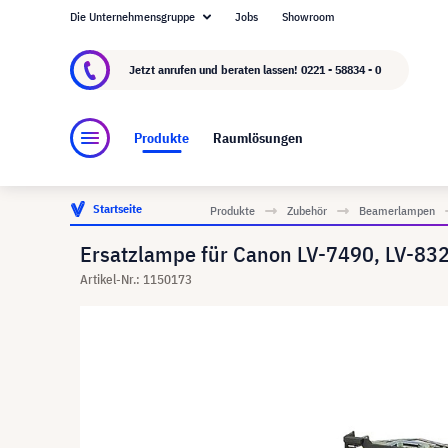
Die Unternehmensgruppe
Jobs
Showroom
Über visunext.de
Die visunext Group
Herste
Jetzt anrufen und beraten lassen!
0221 - 58834 - 0
Produkte
Raumlösungen
Startseite
Produkte
Zubehör
Beamerlampen
Ersatzlampe für Canon LV-7490, LV-832
Artikel-Nr.: 1150173