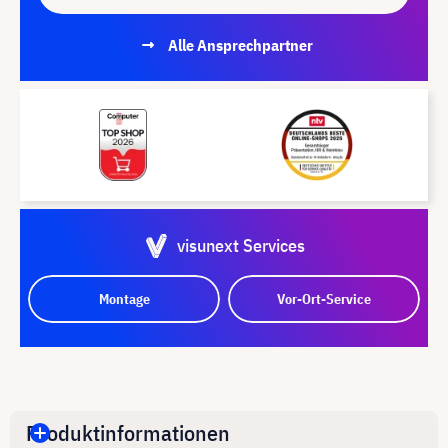
Alle Ansprechpartner
visunext Services
Montage
Vor-Ort-Service
Produktinformationen