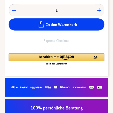
In den Warenkorb
Express-Checkout
100% persönliche Beratung