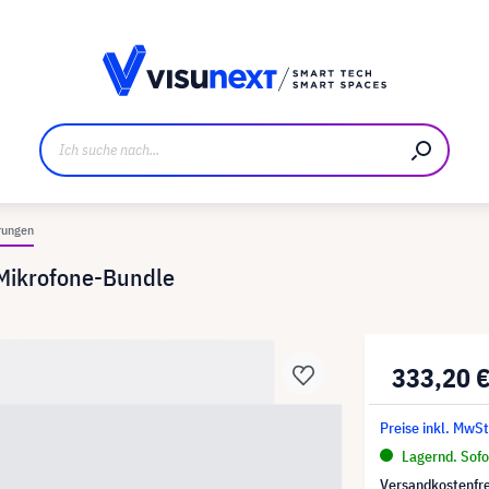
ller
Referenzkunden
Jobs und Karriere
Downloads u
rungen
 Mikrofone-Bundle
333,20 
Preise inkl. MwSt
Lagernd. Sofor
Versandkostenfre