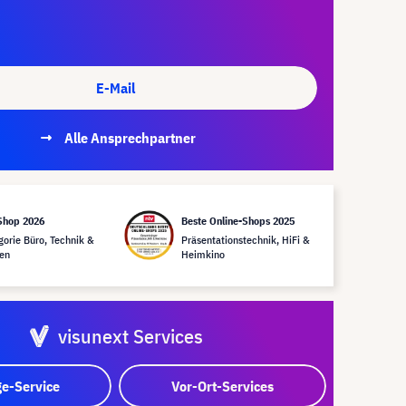
E-Mail
Alle Ansprechpartner
Shop 2026
Beste Online-Shops 2025
gorie Büro, Technik &
Präsentationstechnik, HiFi &
en
Heimkino
visunext Services
e-Service
Vor-Ort-Services