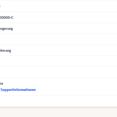
9
00000-C
ängerung
iterung
ce
d Supportinformationen