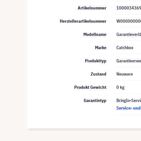
Artikelnummer
100003436
Herstellerartikelnummer
W00000000
Modellname
Garantieverl
Marke
Catchbox
Produkttyp
Garantieerwe
Zustand
Neuware
Produkt Gewicht
0 kg
Garantietyp
BringIn-Servi
Service- un