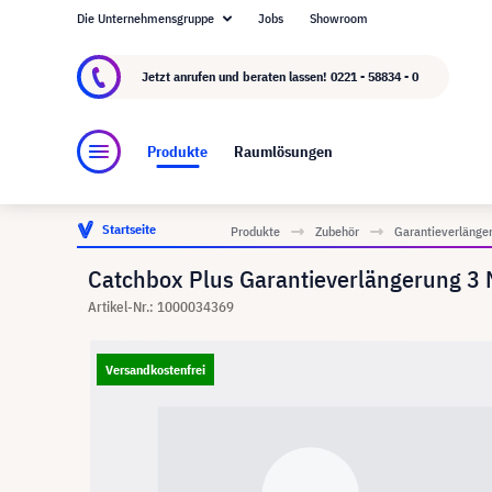
Die Unternehmensgruppe
Jobs
Showroom
Über visunext.de
Die visunext Group
Herste
Jetzt anrufen und beraten lassen!
0221 - 58834 - 0
Produkte
Raumlösungen
Startseite
Produkte
Zubehör
Garantieverlänge
Catchbox Plus Garantieverlängerung 3
Artikel-Nr.: 1000034369
Versandkostenfrei