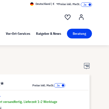
Deutschland | €
Preise inkl. MwSt.
nd Pressekit
Kunst bei visunext
Vor-Ort-Services
Ratgeber & News
Beratung
€*
Preise inkl. MwSt.
.
t versandfertig. Lieferzeit 1-2 Werktage
i