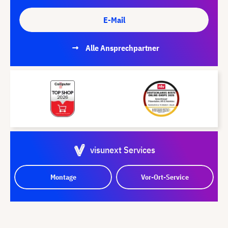
E-Mail
Alle Ansprechpartner
visunext Services
Montage
Vor-Ort-Service