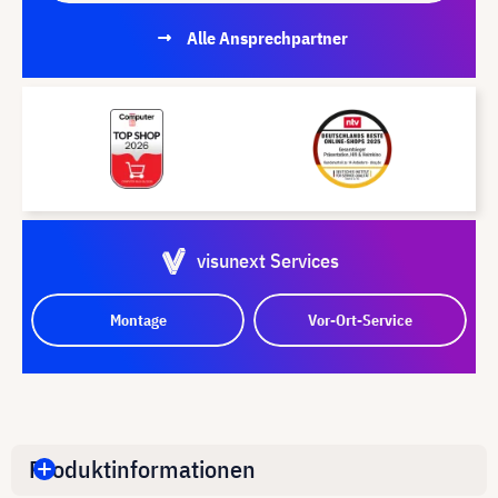
Alle Ansprechpartner
visunext Services
Montage
Vor-Ort-Service
Produktinformationen