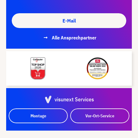
E-Mail
Alle Ansprechpartner
visunext Services
Montage
Vor-Ort-Service