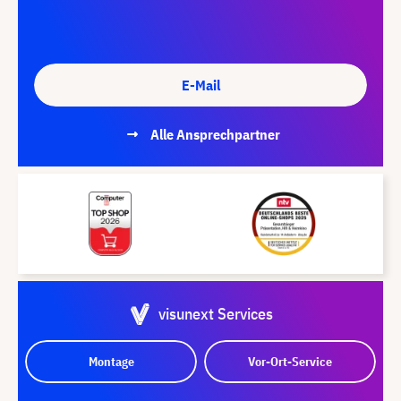
E-Mail
Alle Ansprechpartner
visunext Services
Montage
Vor-Ort-Service