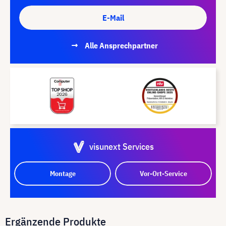
E-Mail
Alle Ansprechpartner
visunext Services
Montage
Vor-Ort-Service
Ergänzende Produkte