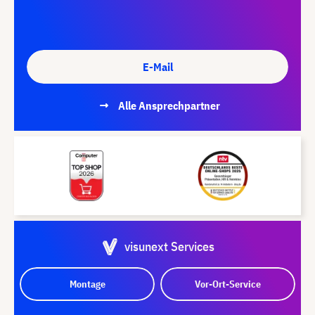
E-Mail
Alle Ansprechpartner
visunext Services
Montage
Vor-Ort-Service