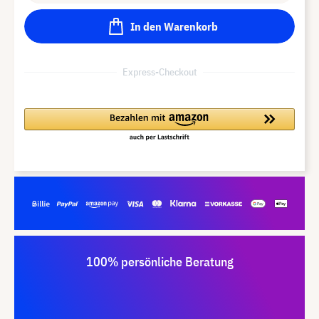
In den Warenkorb
Express-Checkout
100% persönliche Beratung