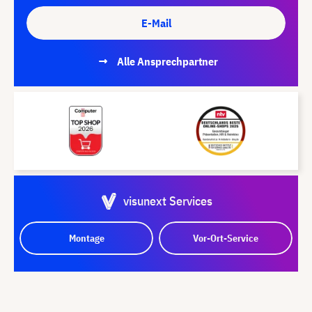
E-Mail
Alle Ansprechpartner
visunext Services
Montage
Vor-Ort-Service