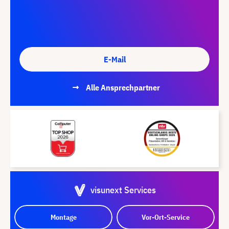
E-Mail
Alle Ansprechpartner
visunext Services
Montage
Vor-Ort-Service