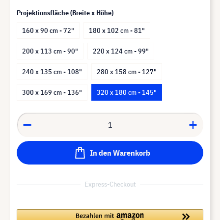
Projektionsfläche (Breite x Höhe)
160 x 90 cm - 72"
180 x 102 cm - 81"
200 x 113 cm - 90"
220 x 124 cm - 99"
240 x 135 cm - 108"
280 x 158 cm - 127"
300 x 169 cm - 136"
320 x 180 cm - 145"
In den Warenkorb
Express-Checkout