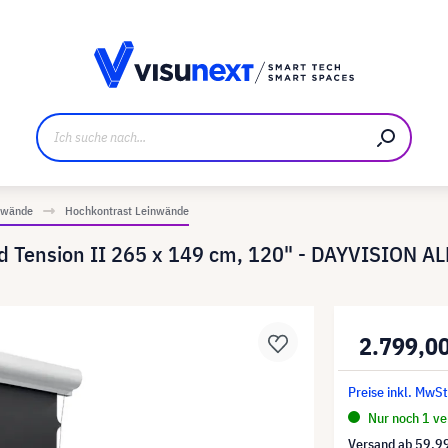
ller
Referenzkunden
Jobs und Karriere
Downloads u
inwände
Hochkontrast Leinwände
Tension II 265 x 149 cm, 120" - DAYVISION AL
2.799,0
Preise inkl. MwSt
Nur noch 1 ver
Versand ab
59,9