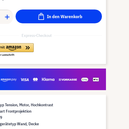
In den Warenkorb
Express-Checkout
yp Tension, Motor, Hochkontrast
art Frontprojektion
:9
gerätetyp Wand, Decke