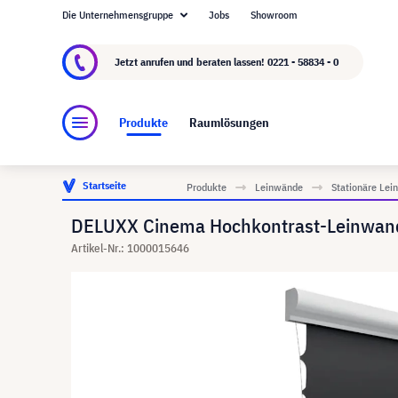
Die Unternehmensgruppe
Jobs
Showroom
Über visunext.de
Die visunext Group
Herste
Jetzt anrufen und beraten lassen!
0221 - 58834 - 0
Produkte
Raumlösungen
Startseite
Produkte
Leinwände
Stationäre Le
DELUXX Cinema Hochkontrast-Leinwand 
Artikel-Nr.: 1000015646