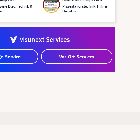
gorie Büro, Technik &
Präsentationstechnik, HiFi &
en
Heimkino
visunext Services
e-Service
Vor-Ort-Services