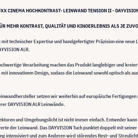
XX CINEMA HOCHKONTRAST- LEINWAND TENSION II - DAYVISIO
ÜR MEHR KONTRAST, QUALITÄT UND KINOERLEBNIS ALS JE ZUV
 mit technischer Expertise und handgefertigter Präzision eine neu
DAYVISION ALR.
hochwertige Verarbeitung machen das Produkt langlebiger und kreie
mit innovativem Design, sodass die Leinwand sowohl optisch als auc
inwandhersteller setzen wir weiterhin auf europäische Fertigungen 
nserer DAYVISION ALR Leinwände.
oren und Umgebungslicht ist nicht immer einfach. Entweder kann ein
swerte der Leinwand. Das DAYVISION Tuch punktet doppelt mit seiner
intensiviert und zum Anderen wird störendes Rest- und Streulicht g