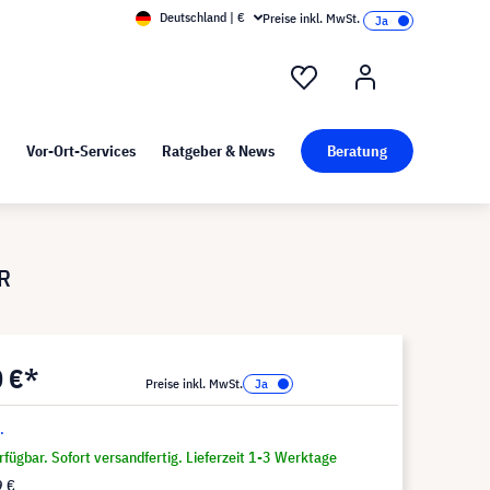
Deutschland | €
Preise inkl. MwSt.
nd Pressekit
Kunst bei visunext
Vor-Ort-Services
Ratgeber & News
Beratung
R
0 €*
Preise inkl. MwSt.
.
fügbar. Sofort versandfertig. Lieferzeit 1-3 Werktage
9 €