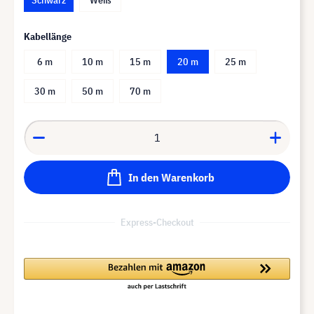
Kabellänge
6 m
10 m
15 m
20 m
25 m
30 m
50 m
70 m
In den Warenkorb
Express-Checkout