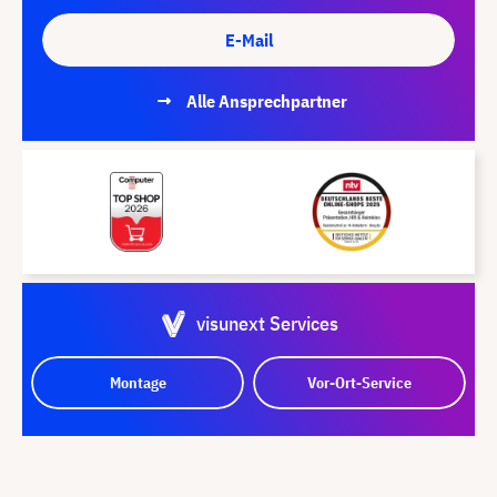
E-Mail
Alle Ansprechpartner
visunext Services
Montage
Vor-Ort-Service