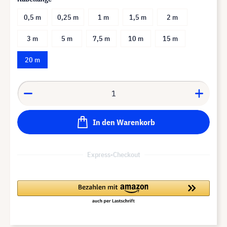
0,5 m
0,25 m
1 m
1,5 m
2 m
3 m
5 m
7,5 m
10 m
15 m
20 m
In den Warenkorb
Express-Checkout