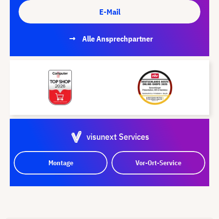
E-Mail
Alle Ansprechpartner
visunext Services
Montage
Vor-Ort-Service