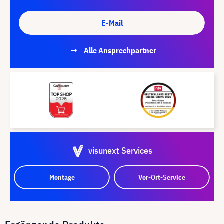
E-Mail
Alle Ansprechpartner
visunext Services
Montage
Vor-Ort-Service