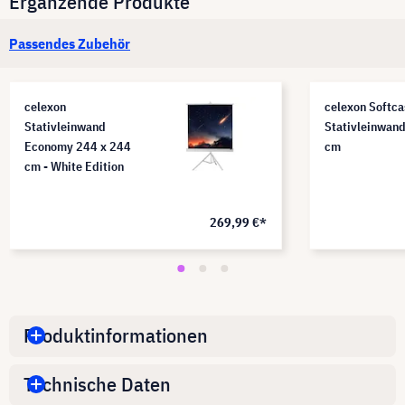
Ergänzende Produkte
Passendes Zubehör
celexon
celexon Softca
Stativleinwand
Stativleinwan
Economy 244 x 244
cm
cm - White Edition
269,99 €*
Produktinformationen
Technische Daten