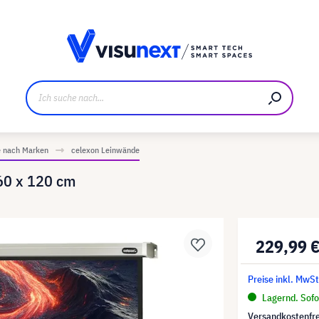
ller
Referenzkunden
Jobs und Karriere
Downloads u
e nach Marken
celexon Leinwände
60 x 120 cm
229,99 
Preise inkl. MwSt
Lagernd. Sofor
Versandkostenfre