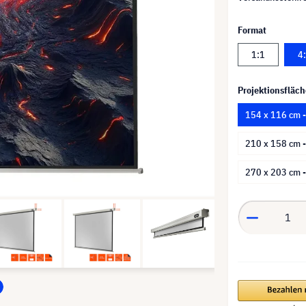
Format
1:1
4
Projektionsfläch
154 x 116 cm -
210 x 158 cm 
270 x 203 cm 