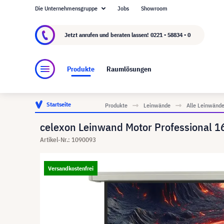
Die Unternehmensgruppe
Jobs
Showroom
Über visunext.de
Die visunext Group
Herste
Jetzt anrufen und beraten lassen!
0221 - 58834 - 0
Produkte
Raumlösungen
Startseite
Produkte
Leinwände
Alle Leinwänd
celexon Leinwand Motor Professional 1
Artikel-Nr.: 1090093
Versandkostenfrei