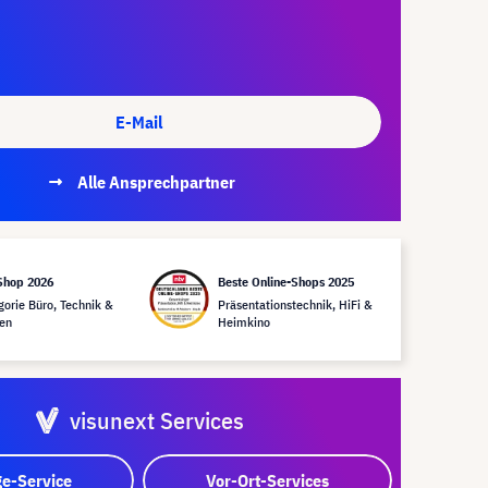
E-Mail
Alle Ansprechpartner
Shop 2026
Beste Online-Shops 2025
gorie Büro, Technik &
Präsentationstechnik, HiFi &
en
Heimkino
visunext Services
e-Service
Vor-Ort-Services