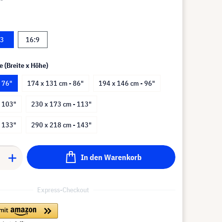
:3
16:9
e (Breite x Höhe)
 76"
174 x 131 cm - 86"
194 x 146 cm - 96"
- 103"
230 x 173 cm - 113"
- 133"
290 x 218 cm - 143"
In den Warenkorb
Express-Checkout