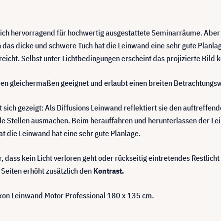
sich hervorragend für hochwertig ausgestattete Seminarräume. Aber a
h das dicke und schwere Tuch hat die Leinwand eine sehr gute Planl
eicht. Selbst unter Lichtbedingungen erscheint das projizierte Bild k
ren gleichermaßen geeignet und erlaubt einen breiten Betrachtungsw
 sich gezeigt: Als Diffusions Leinwand reflektiert sie den auftreffen
elle Stellen ausmachen. Beim herauffahren und herunterlassen der Le
t die Leinwand hat eine sehr gute Planlage.
, dass kein Licht verloren geht oder rückseitig eintretendes Restlic
Seiten erhöht zusätzlich den
Kontrast.
exon Leinwand Motor Professional 180 x 135 cm.