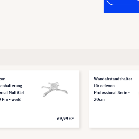
xon
Wandabstandshalter
enhalterung
für celexon
ersal MultiCel
Professional Serie -
 Pro - weiß
20cm
69,99 €*