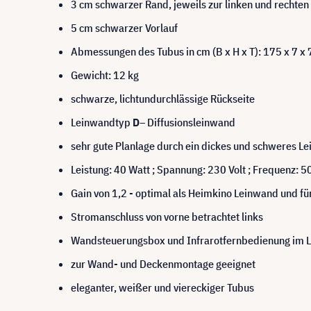
3 cm schwarzer Rand, jeweils zur linken und rechten
5 cm schwarzer Vorlauf
Abmessungen des Tubus in cm (B x H x T): 175 x 7 x 
Gewicht: 12 kg
schwarze, lichtundurchlässige Rückseite
Leinwandtyp
D
– Diffusionsleinwand
sehr gute Planlage durch ein dickes und schweres L
Leistung: 40 Watt ; Spannung: 230 Volt ; Frequenz: 5
Gain von 1,2 - optimal als Heimkino Leinwand und fü
Stromanschluss von vorne betrachtet links
Wandsteuerungsbox und Infrarotfernbedienung im L
zur Wand- und Deckenmontage geeignet
eleganter, weißer und viereckiger Tubus