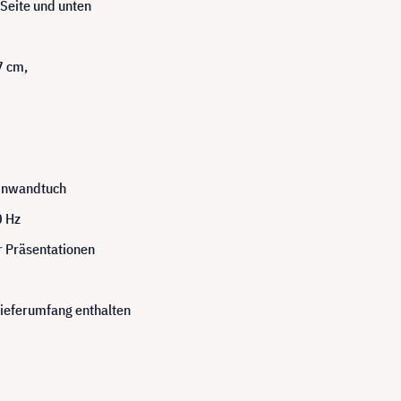
 Seite und unten
7 cm,
einwandtuch
0 Hz
r Präsentationen
ieferumfang enthalten