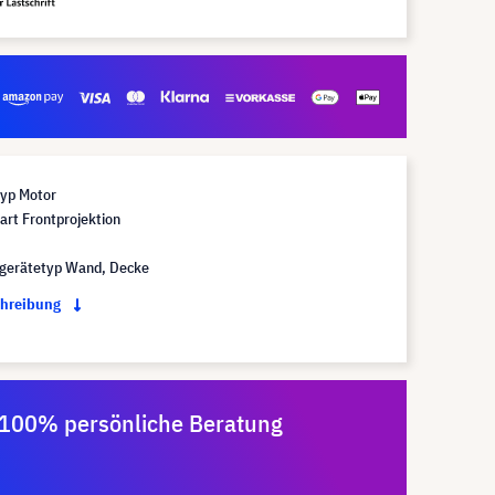
yp Motor
art Frontprojektion
3
gerätetyp Wand, Decke
chreibung
100% persönliche Beratung