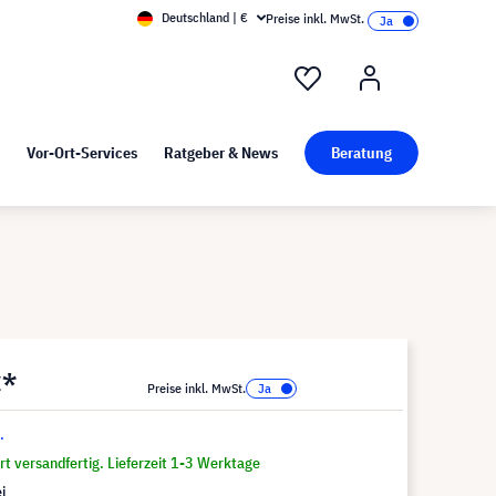
Deutschland | €
Preise inkl. MwSt.
nd Pressekit
Kunst bei visunext
Vor-Ort-Services
Ratgeber & News
Beratung
€*
Preise inkl. MwSt.
.
t versandfertig. Lieferzeit 1-3 Werktage
i