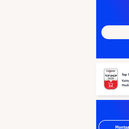
Top 
Kate
Medi
Montag