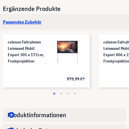
Ergänzende Produkte
Passendes Zubehör
celexon Faltrahmen
celexon Faltr
Leinwand Mobil
Leinwand Mobi
Expert 305 x 172cm,
Expert 406 x 
Frontprojektion
Frontprojektio
979,99 €*
Produktinformationen