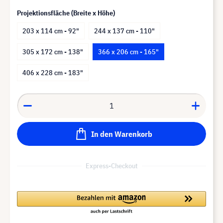
Projektionsfläche (Breite x Höhe)
203 x 114 cm - 92"
244 x 137 cm - 110"
305 x 172 cm - 138"
366 x 206 cm - 165"
406 x 228 cm - 183"
In den Warenkorb
Express-Checkout