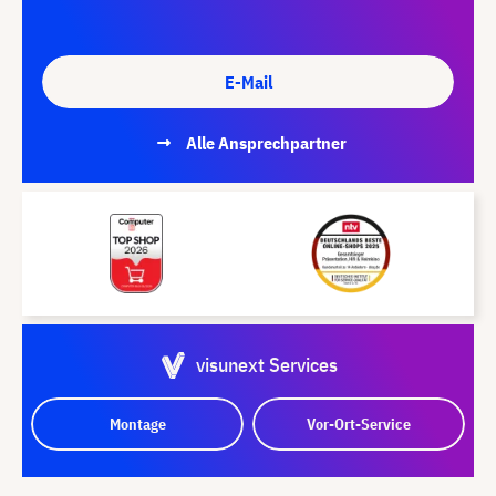
E-Mail
Alle Ansprechpartner
visunext Services
Montage
Vor-Ort-Service