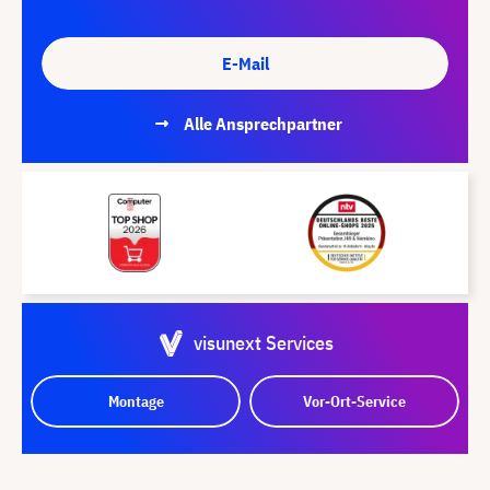
E-Mail
Alle Ansprechpartner
visunext Services
Montage
Vor-Ort-Service