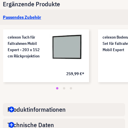
Ergänzende Produkte
Passendes Zubehör
celexon Tuch für
celexon Boden
Faltrahmen Mobil
Set für Faltra
Expert - 203 x 152
Mobil Expert
cm Rückprojektion
259,99 €*
Produktinformationen
Technische Daten