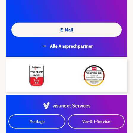
E-Mail
Alle Ansprechpartner
visunext Services
Montage
Vor-Ort-Service