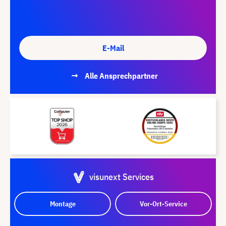
E-Mail
Alle Ansprechpartner
visunext Services
Montage
Vor-Ort-Service