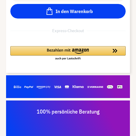
In den Warenkorb
Express-Checkout
100% persönliche Beratung