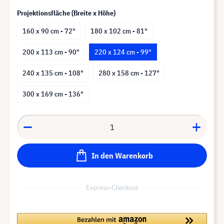
Projektionsfläche (Breite x Höhe)
160 x 90 cm - 72"
180 x 102 cm - 81"
200 x 113 cm - 90"
220 x 124 cm - 99"
240 x 135 cm - 108"
280 x 158 cm - 127"
300 x 169 cm - 136"
In den Warenkorb
Express-Checkout