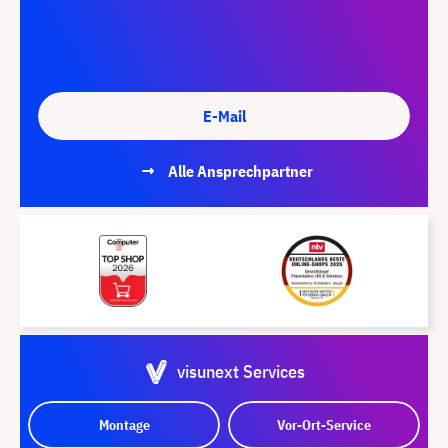
E-Mail
Alle Ansprechpartner
visunext Services
Montage
Vor-Ort-Service