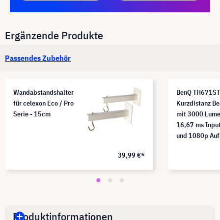
Ergänzende Produkte
Passendes Zubehör
Wandabstandshalter
BenQ TH671ST
für celexon Eco / Pro
Kurzdistanz B
Serie - 15cm
mit 3000 Lume
16,67 ms Inpu
und 1080p Auf
39,99 €*
Produktinformationen