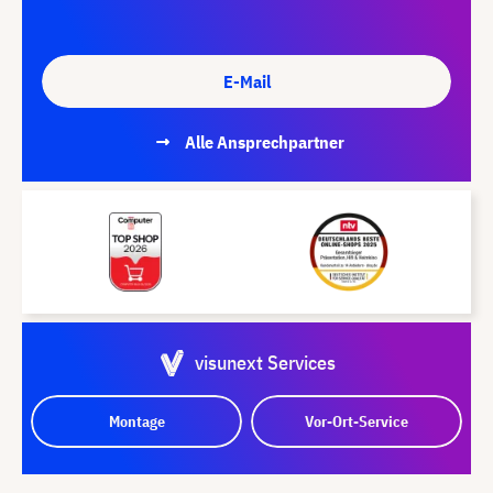
E-Mail
Alle Ansprechpartner
visunext Services
Montage
Vor-Ort-Service